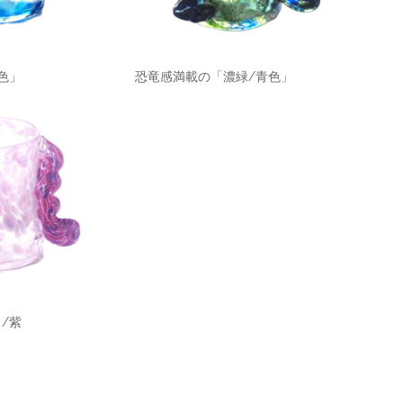
青/水色」 恐竜感満載の「濃緑/青色」
/紫