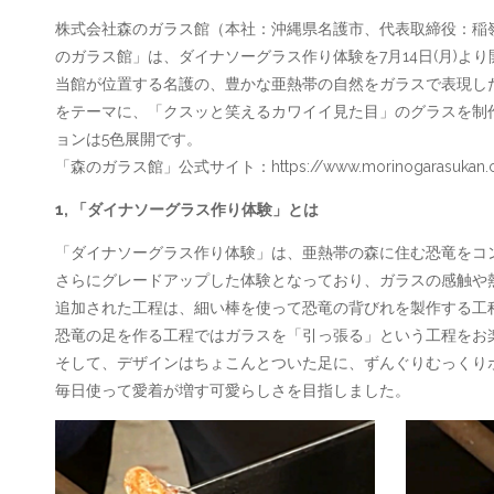
プ
株式会社森のガラス館（本社：沖縄県名護市、代表取締役：稲
のガラス館」は、ダイナソーグラス作り体験を7月14日(月)よ
す
当館が位置する名護の、豊かな亜熱帯の自然をガラスで表現し
をテーマに、「クスッと笑えるカワイイ見た目」のグラスを制
る
ョンは5色展開です。
「森のガラス館」公式サイト：https://www.morinogarasukan.co
1, 「ダイナソーグラス作り体験」とは
「ダイナソーグラス作り体験」は、亜熱帯の森に住む恐竜をコ
さらにグレードアップした体験となっており、ガラスの感触や
追加された工程は、細い棒を使って恐竜の背びれを製作する工
恐竜の足を作る工程ではガラスを「引っ張る」という工程をお
そして、デザインはちょこんとついた足に、ずんぐりむっくり
毎日使って愛着が増す可愛らしさを目指しました。