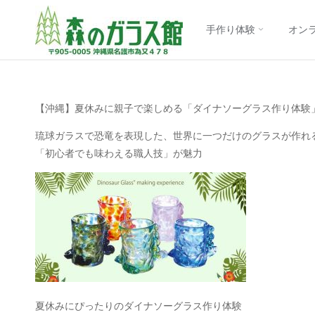
【公
コ
式】
手作り体験
オン
森の
ン
ガラ
ス館
テ
｜沖
縄
【沖縄】夏休みに親子で楽しめる「ダイナソーグラス作り体験
ン
琉球
琉球ガラスで恐竜を表現した、世界に一つだけのグラスが作れ
ガラ
ス制
「初心者でも味わえる職人技」が魅力
ツ
作体
験
に
ス
キ
ッ
夏休みにぴったりのダイナソーグラス作り体験