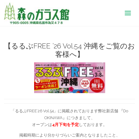
【公
式】
森の
ガラ
ス館
｜沖
縄
【るるぶFREE ’26 Vol.54 沖縄をご覧のお
琉球
客様へ】
ガラ
ス制
作体
験
「るるぶFREE’26 Vol.54」に掲載されております弊社新店舗 『Do
OKINAWA』につきまして、
オープンは
4月下旬を予定
しております。
掲載時期により分かりづらいご案内となりましたこと、