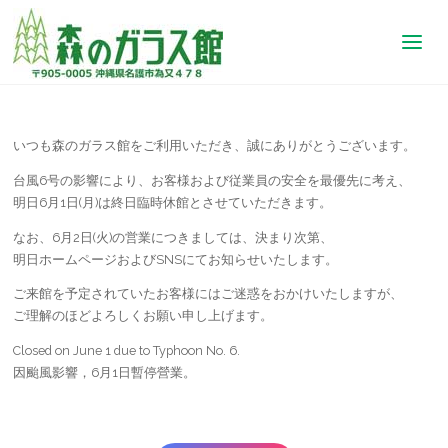
【公
式】
森の
ガラ
ス館
｜沖
縄
いつも森のガラス館をご利用いただき、誠にありがとうございます。
琉球
ガラ
台風6号の影響により、お客様および従業員の安全を最優先に考え、
ス制
明日6月1日(月)は終日臨時休館とさせていただきます。
作体
なお、6月2日(火)の営業につきましては、決まり次第、
験
明日ホームページおよびSNSにてお知らせいたします。
ご来館を予定されていたお客様にはご迷惑をおかけいたしますが、
ご理解のほどよろしくお願い申し上げます。
Closed on June 1 due to Typhoon No. 6.
因颱風影響，6月1日暫停營業。