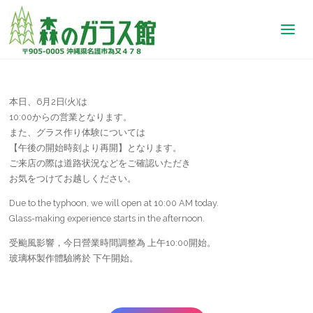
【公
式】
森の
ガラ
ス館
｜沖
縄
本日、6月2日(火)は
琉球
10:00からの営業となります。
ガラ
また、グラス作り体験については
ス制
【午後の開始時刻より再開】となります。
作体
ご来店の際は道路状況などをご確認いただき
験
お気をつけてお越しください。
Due to the typhoon, we will open at 10:00 AM today.
Glass-making experience starts in the afternoon.
受颱風影響，今日營業時間調整為 上午10:00開始。
玻璃杯製作體驗將於 下午開始。